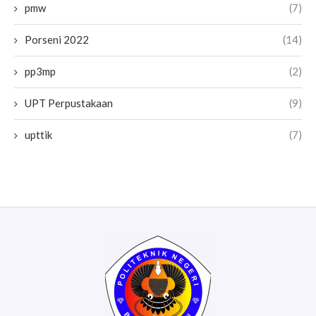
pmw
(7)
Porseni 2022
(14)
pp3mp
(2)
UPT Perpustakaan
(9)
upttik
(7)