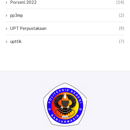
Porseni 2022
(14)
pp3mp
(2)
UPT Perpustakaan
(9)
upttik
(7)