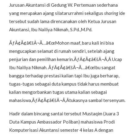
Jurusan Akuntansi di Gedung W. Pertemuan sederhana
yang merupakan ajang silatarurrahmi sekaligus
sharing
ide
tersebut sudah lama direncanakan oleh Ketua Jurusan
Akuntansi, Ibu Nailiya Nikmah, S.Pd.,M.Pd.
ÃƒÂ¢Ã¢â€šÂ¬Ã…â€œMohon maaf, baru kali ini bisa
mengucapkan selamat di rumah sendiri, setelah ajang
penjurian dan pemilihan kemarin.ÃƒÂ¢Ã¢â€šÂ¬Ã‚Â Ucap
Ibu Nailiya Nikmah. ÃƒÂ¢Ã¢â€šÂ¬Ã…â€œIbu sangat
bangga terhadap prestasi kalian tapi Ibu juga berharap,
tugas-tugas sebagai duta kampus tidak harus membuat
kalian mengorbankan tugas utama kalian sebagai
mahasiswa,ÃƒÂ¢Ã¢â€šÂ¬Ã‚Âtukasnya sambal tersenyum.
Hadir dalam bincang santai tersebut Mustaqim (Juara 3
Duta Kampus Ambassador Poliban) mahasiswa Prodi
Komputerisasi Akuntansi semester 4 kelas A dengan