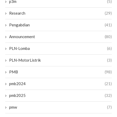
p3m
(5)
Research
(29)
Pengabdian
(41)
Announcement
(80)
PLN-Lomba
(6)
PLN-MotorListrik
(3)
PMB
(98)
pmb2024
(21)
pmb2025
(32)
pmw
(7)