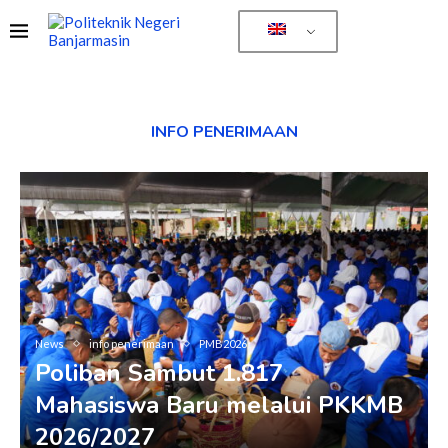
INFO PENERIMAAN
News
info penerimaan
PMB2026
Poliban Sambut 1.817
Mahasiswa Baru melalui PKKMB
2026/2027