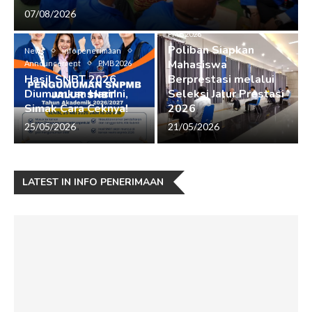
07/08/2026
News
info penerimaan
PMB2026
Poliban Siapkan
News
info penerimaan
Mahasiswa
Announcement
PMB2026
Hasil SNBT 2026
Berprestasi melalui
Diumumkan Hari Ini,
Seleksi Jalur Prestasi
Simak Cara Ceknya!
2026
25/05/2026
21/05/2026
LATEST IN INFO PENERIMAAN