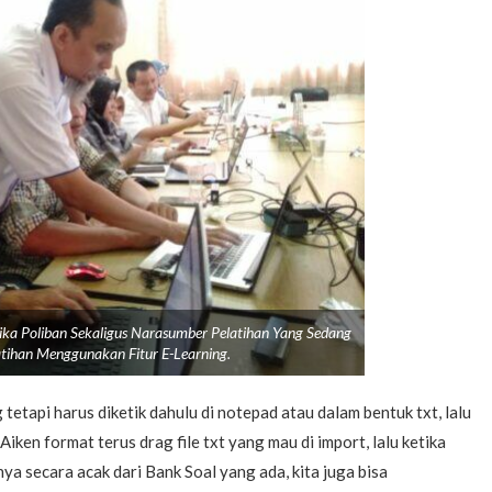
tika Poliban Sekaligus Narasumber Pelatihan Yang Sedang
tihan Menggunakan Fitur E-Learning.
tetapi harus diketik dahulu di notepad atau dalam bentuk txt, lalu
a Aiken format terus drag file txt yang mau di import, lalu ketika
nya secara acak dari Bank Soal yang ada, kita juga bisa