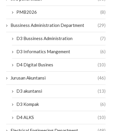
PMB2026
(8)
Bussiness Administration Department
(29)
D3 Bussiness Administration
(7)
D3 Informatics Mangement
(6)
D4 Digital Busines
(10)
Jurusan Akuntansi
(46)
D3 akuntansi
(13)
D3 Kompak
(6)
D4 ALKS
(10)
Electrical Engineering Department
(48)