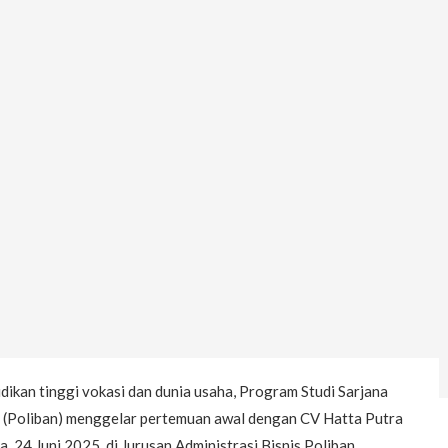
kan tinggi vokasi dan dunia usaha, Program Studi Sarjana
in (Poliban) menggelar pertemuan awal dengan CV Hatta Putra
 24 Juni 2025, di Jurusan Administrasi Bisnis Poliban.