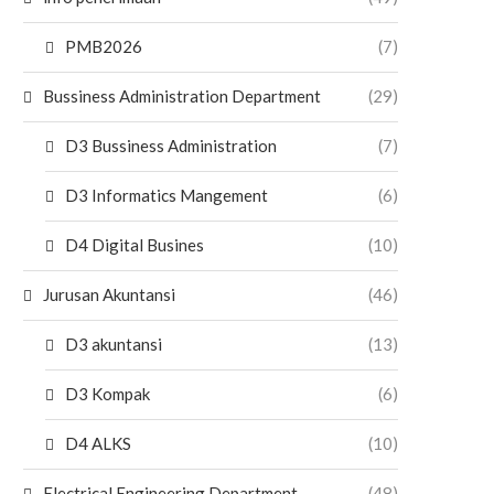
PMB2026
(7)
Bussiness Administration Department
(29)
D3 Bussiness Administration
(7)
D3 Informatics Mangement
(6)
D4 Digital Busines
(10)
Jurusan Akuntansi
(46)
D3 akuntansi
(13)
D3 Kompak
(6)
D4 ALKS
(10)
Electrical Engineering Department
(48)